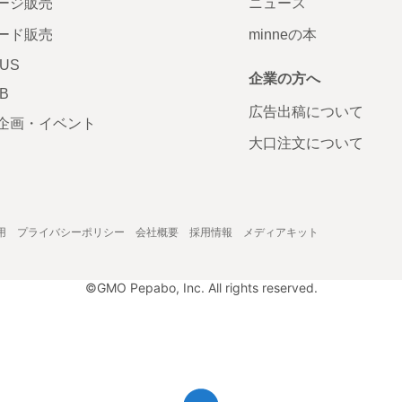
ージ販売
ニュース
ード販売
minneの本
LUS
企業の方へ
AB
広告出稿について
企画・イベント
大口注文について
用
プライバシーポリシー
会社概要
採用情報
メディアキット
©GMO Pepabo, Inc. All rights reserved.