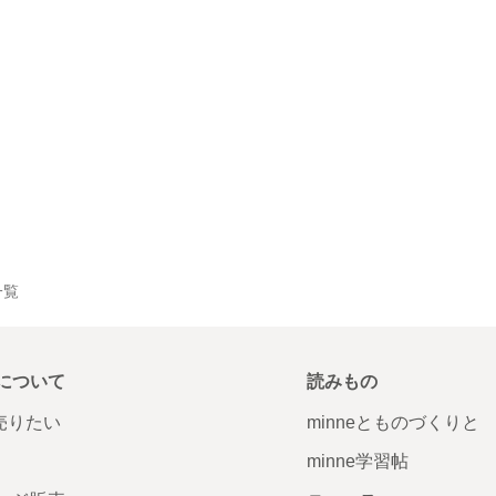
一覧
について
読みもの
で売りたい
minneとものづくりと
minne学習帖