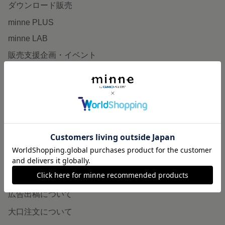
ダウンロード販売
minne PLUS
minne LAB
販売支援企画・イベント
読みもの
minneとものづくりと
minne学習帖
ニュース
minneの本
企業の方へ
広告出稿について
大口注文について