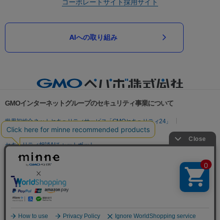
コーポレートサイト
採用サイト
AIへの取り組み
GMOインターネットグループのセキュリティ事業について
世界初総合ネットセキュリティサービス「GMOセキュリティ24」
パスワード漏洩診断
Webサイトリスク診断
セキュリティ相談AIチャットボット
実在証明・盗聴対策
サイバー攻撃対策（GMOサイバーセキュリティ byイエラエ）
サイバー攻撃対策（GMO Flatt Security）
なりすまし対策
セキュリティ事業の軌跡