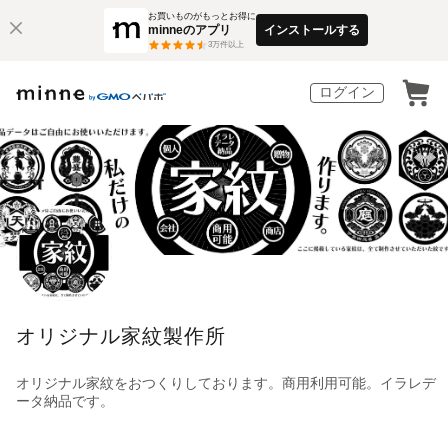
お買いものがもっとお得に
minneのアプリ
インストールする
3
万件以上
ログイン
オリジナル家紋製作所
オリジナル家紋をおつくりしております。商用利用可能。イラレデ
ータ納品です。