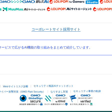
コーポレートサイト
採用サイト
ービスで広がるAI機能の取り組みをまとめて紹介しています。
セキュリティ相談AIチャットボット
Webサイトリスク診断
セキュリティ事業の軌跡
サイバー攻撃対策（GMO Flatt Security）
なりすまし対策