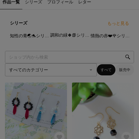
作品一覧
シリーズ
プロフィール
レター
シリーズ
もっと見る
4
点
2
点
3
点
調和の緑🍀📗シリーズ
知性の青🌏🐬シリーズ
情熱の赤❤️🌹シリーズ
すべて
販売中