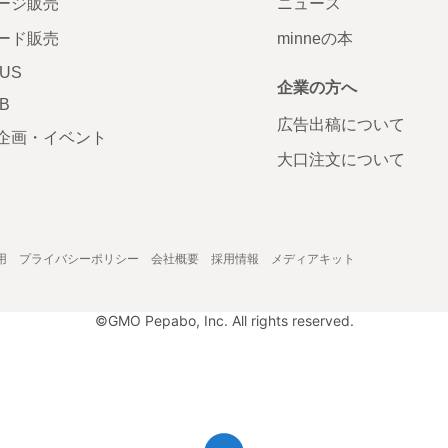
ージ販売
ニュース
ード販売
minneの本
LUS
企業の方へ
AB
広告出稿について
企画・イベント
大口注文について
用
プライバシーポリシー
会社概要
採用情報
メディアキット
©GMO Pepabo, Inc. All rights reserved.