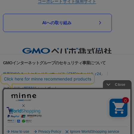
コーポレートサイト
採用サイト
AIへの取り組み
GMOインターネットグループのセキュリティ事業について
世界初総合ネットセキュリティサービス「GMOセキュリティ24」
パスワード漏洩診断
Webサイトリスク診断
セキュリティ相談AIチャットボット
実在証明・盗聴対策
サイバー攻撃対策（GMOサイバーセキュリティ byイエラエ）
サイバー攻撃対策（GMO Flatt Security）
なりすまし対策
セキュリティ事業の軌跡