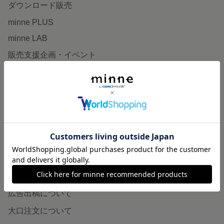
ダウンロード販売
minne PLUS
minne LAB
販売支援企画・イベント
読みもの
minneとものづくりと
minne学習帖
ニュース
minneの本
企業の方へ
広告出稿について
大口注文について