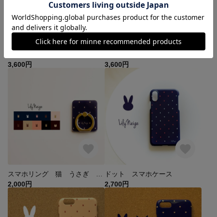
★ひまわりカラー・ストライプうさぎドット スマホケース・スマホカバー・全機種対応・iPhone
春色 ピンクのうさぎドット 手帳型スマホケースipone/android対応 かわいいカバー
3,600円
3,600円
スマホリング 猫 うさぎ ネコ ウサギ
ドット スマホケース
2,000円
2,700円