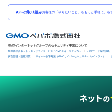
AIへの取り組み
お客様の「やりたいこと」をもっと手軽に。各サ
GMOインターネットグループのセキュリティ事業について
世界初総合ネットセキュリティサービス「GMOセキュリティ24」
パスワード漏洩診断
実在証明・盗聴対策
サイバー攻撃対策（GMOサイバーセキュリティ byイエラエ）