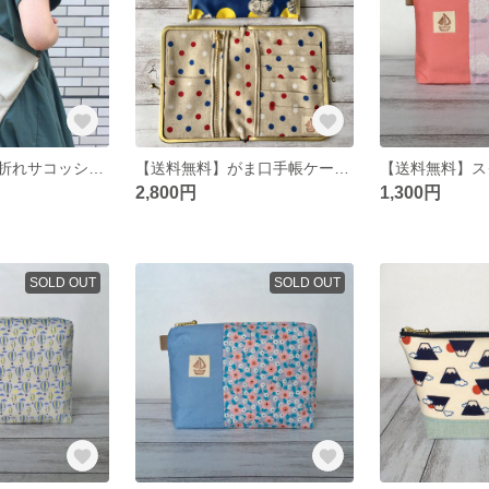
【送料無料】口折れサコッシュ(くりぬき持ち手付き/倉敷帆布のショルダーバッグ/ベージュ/A4サイズ) (shoulder bag/sacoche bag)
【送料無料】がま口手帳ケース/カバー(母子手帳/お薬手帳/通帳/お月見/十五夜/ドット柄/ラミネート生地)book folder
2,800円
1,300円
SOLD OUT
SOLD OUT