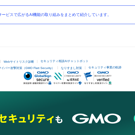
ービスで広がるAI機能の取り組みをまとめて紹介しています。
セキュリティ相談AIチャットボット
Webサイトリスク診断
セキュリティ事業の軌跡
サイバー攻撃対策（GMO Flatt Security）
なりすまし対策