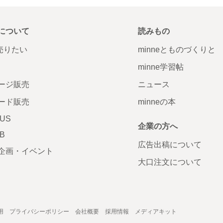
について
読みもの
で売りたい
minneとものづくりと
minne学習帖
ージ販売
ニュース
ード販売
minneの本
LUS
企業の方へ
AB
広告出稿について
企画・イベント
大口注文について
用
プライバシーポリシー
会社概要
採用情報
メディアキット