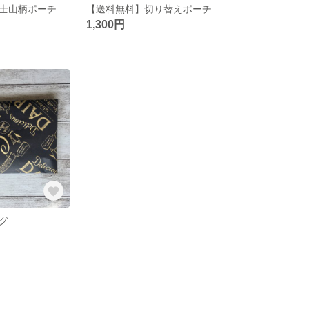
【送料無料】富士山柄ポーチ(コスメ/化粧品/サニタリー) zipper pouch, zipped pouch, make up pouch, Mt. Fuji
【送料無料】切り替えポーチ(コスメ/化粧品/サニタリー/花柄/北欧) zipper pouch, zipped pouch, make up pouch #1
1,300円
グ