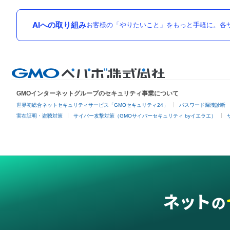
AIへの取り組み
お客様の「やりたいこと」をもっと手軽に。各サ
GMOインターネットグループのセキュリティ事業について
世界初総合ネットセキュリティサービス「GMOセキュリティ24」
パスワード漏洩診断
実在証明・盗聴対策
サイバー攻撃対策（GMOサイバーセキュリティ byイエラエ）