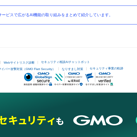
ービスで広がるAI機能の取り組みをまとめて紹介しています。
セキュリティ相談AIチャットボット
Webサイトリスク診断
セキュリティ事業の軌跡
サイバー攻撃対策（GMO Flatt Security）
なりすまし対策