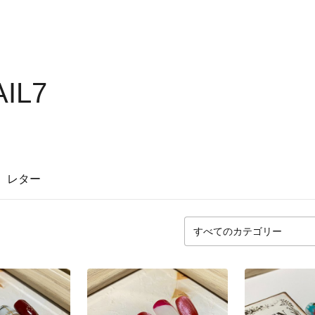
IL7
レター