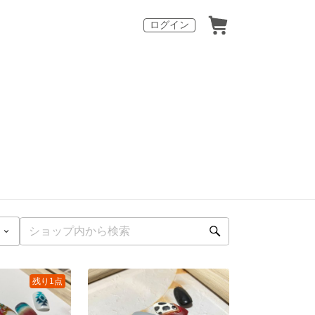
ログイン
残り1点