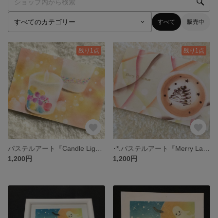
すべて
販売中
残り1点
残り1点
パステルアート『Candle Light』
･*.パステルアート『Merry Latte Christmas』.*･ﾟ .ﾟ･*.
1,200円
1,200円