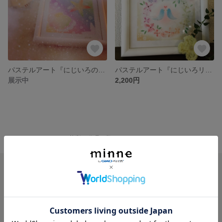
パステルアート『にじいろのうみ』
パステルアート『にじいろリース』
展示中
2,200円
minne ホーム
atelier萌彩 の作品一覧
minneを知る
minneについて
minneで買いたい