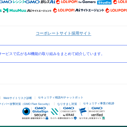
コーポレートサイト
採用サイト
ービスで広がるAI機能の取り組みをまとめて紹介しています。
セキュリティ相談AIチャットボット
Webサイトリスク診断
セキュリティ事業の軌跡
サイバー攻撃対策（GMO Flatt Security）
なりすまし対策