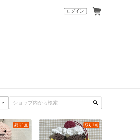
ログイン
残り1点
残り1点