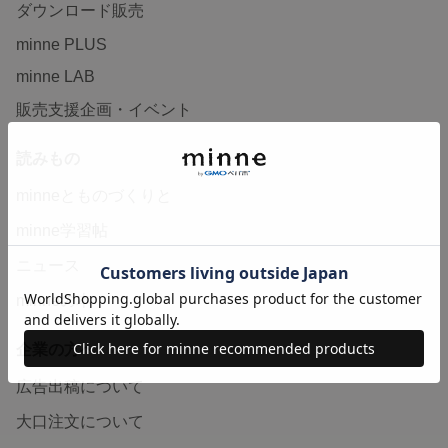
ダウンロード販売
minne PLUS
minne LAB
販売支援企画・イベント
読みもの
minneとものづくりと
minne学習帖
ニュース
minneの本
企業の方へ
広告出稿について
大口注文について