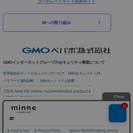
コーポレートサイト
採用サイト
AIへの取り組み
GMOインターネットグループのセキュリティ事業について
世界初総合ネットセキュリティサービス「GMOセキュリティ24」
パスワード漏洩診断
Webサイトリスク診断
セキュリティ相談AIチャットボット
実在証明・盗聴対策
サイバー攻撃対策（GMOサイバーセキュリティ byイエラエ）
サイバー攻撃対策（GMO Flatt Security）
なりすまし対策
セキュリティ事業の軌跡