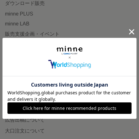
ダウンロード販売
minne PLUS
minne LAB
販売支援企画・イベント
読みもの
minneとものづくりと
minne学習帖
ニュース
minneの本
企業の方へ
広告出稿について
大口注文について