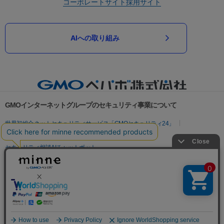
コーポレートサイト
採用サイト
AIへの取り組み
GMOインターネットグループのセキュリティ事業について
世界初総合ネットセキュリティサービス「GMOセキュリティ24」
パスワード漏洩診断
Webサイトリスク診断
セキュリティ相談AIチャットボット
実在証明・盗聴対策
サイバー攻撃対策（GMOサイバーセキュリティ byイエラエ）
サイバー攻撃対策（GMO Flatt Security）
なりすまし対策
セキュリティ事業の軌跡