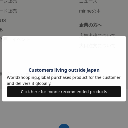
ージ販売
ニュース
ード販売
minneの本
LUS
企業の方へ
AB
広告出稿について
企画・イベント
大口注文について
用
プライバシーポリシー
会社概要
採用情報
メディアキット
©GMO Pepabo, Inc. All rights reserved.