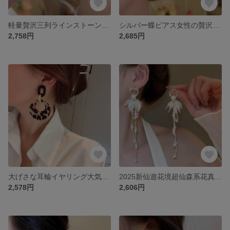
軽量贅沢三列ラインストーンフリンジピアス小衆独特中性ピアス冷淡風気質高級感ピアスピアス
シルバー蝶ピアス女性の贅沢で上品な雰囲気のイヤリング2025新型きれいでユニークなイヤリング
2,758円
2,685円
大げさな耳輪イヤリング大気質レトロな港風気質大顔に似合う耳飾り
2025新仙遊花境超仙森系花真珠フリンジピアス女性軽贅沢小人数イヤリング
2,578円
2,606円