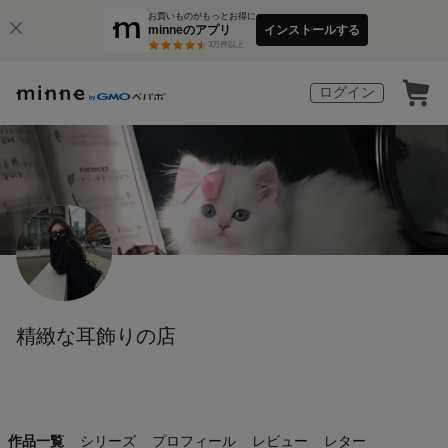
お買いものがもっとお得に
minneのアプリ
インストールする
3
万件以上
ログイン
精緻な耳飾りの店
作品一覧
シリーズ
プロフィール
レビュー
レター