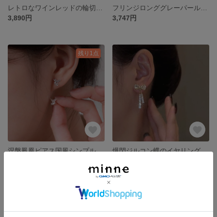
レトロなワインレッドの輪切りイヤリングミニイヤリングデザインイヤリング2025新型爆金高級新年ピアスイヤリング
フリンジロンググレーパールピアス純銀ミニピアスデザインセンスイヤリング2025新爆金イヤリング
3,890円
3,747円
残り1点
涅槃鳳凰ピアス国風シンプル小清新2025年気質ピアス森系かわいい耳飾り
爆閃ジルコン蝶のイヤリング2025新型ネットレッドライト贅沢なイヤリング高級感痩せたピアス女性純銀のイヤリング
2,578円
3,670円