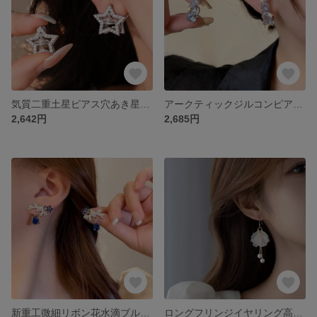
気質二重土星ピアス穴あき星イヤリングライト高級感前後式ピアス
アークティックジルコンピアスおしゃれ気質通勤ピアスイヤリング高級感あるトレンドイヤーアクセサリー
2,642円
2,685円
新重工微細リボン花水滴ブルーイヤリング女性高級感ファッション軽量贅沢気質ピアス
ロングフリンジイヤリング高級感のある軽贅沢な小人数耳飾り海辺リゾート風超仙貝真珠耳飾り