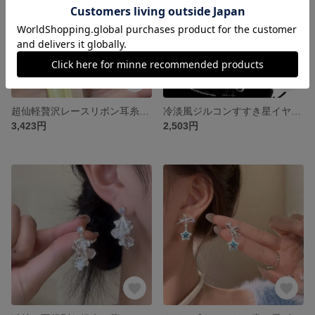
超仙軽贅沢レースリボン耳糸ミニファッション百合イヤリング2025夏新作爆金精緻イヤリング
冷淡風ジルコンすすき星イヤリング男女同型イヤリング小人数デザイン高級感輪イヤリング
3,423円
2,503円