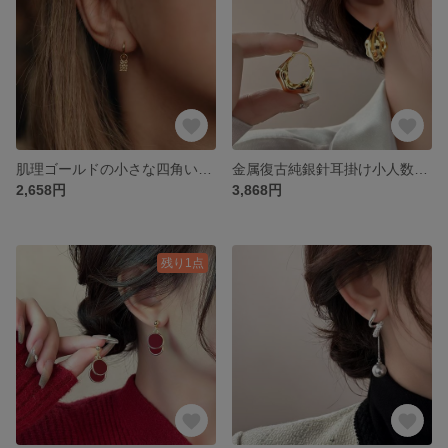
肌理ゴールドの小さな四角いイヤリング耳掛けピアス小人数のデザイン感高級感のある耳掛け
金属復古純銀針耳掛け小人数設計高級イヤリング2025新爆金耳輪気質イヤリング
2,658円
3,868円
残り1点