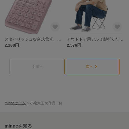
スタイリッシュな台式電卓、10桁表示でビジネスシーンに最適
アウトドア用アルミ製折りたたみ椅子 ロゴスアウトドアギア
2,168円
2,576円
前へ
次へ
minne ホーム
小瑜大王 の作品一覧
minneを知る