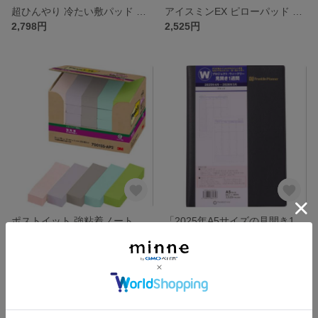
超ひんやり 冷たい敷パッド 超冷感 洗える ブルー シングル
アイスミンEX ピローパッド 63×43 ピンク
2,798円
2,525円
ポストイット 強粘着ノート セット
「2025年A5サイズの見開き1週間スケジュール手帳」
1,266円
2,999円