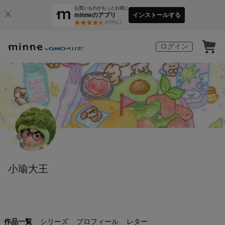
お買いものがもっとお得に
minneのアプリ
インストールする
3
万件以上
ログイン
小瑜大王
作品一覧
シリーズ
プロフィール
レター