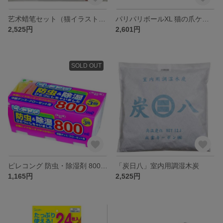
艺术蜡笔セット（猫イラスト入り）
パリパリボールXL 猫の爪ケアに最適な瓦楞紙玩具
2,525円
2,601円
SOLD OUT
ピレコング 防虫・除湿剤 800ml 3個パック
「炭日八」室内用調湿木炭
1,165円
2,525円