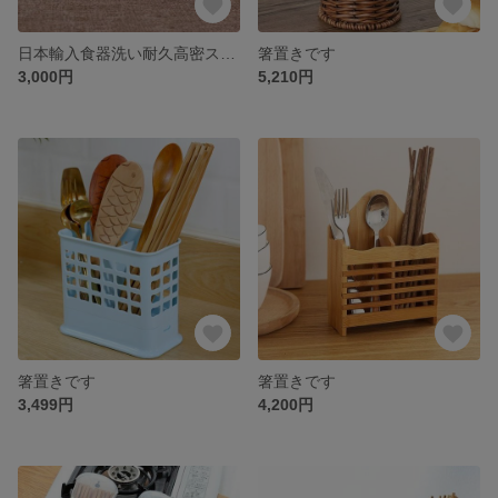
日本輸入食器洗い耐久高密スポンジ百潔布油付魔力洗浄鍋キッチン器具5枚セット
箸置きです
3,000円
5,210円
箸置きです
箸置きです
3,499円
4,200円