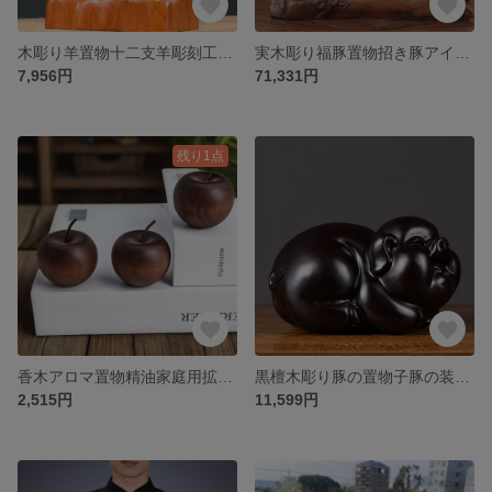
木彫り羊置物十二支羊彫刻工芸品赤木古代羊をかたどった置物応接間のインテリア
実木彫り福豚置物招き豚アイデア手芸ギフトリビング玄関ロッカーフロント干支豚飾り
7,956円
71,331円
残り1点
香木アロマ置物精油家庭用拡香木置物リンゴ拡香木手作り長持ちする香り
黒檀木彫り豚の置物子豚の装飾木製工芸品ホームリビングのアイデア置物
2,515円
11,599円