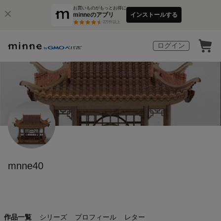
お買いものがもっとお得に
minneのアプリ
インストールする
3
万件以上
ログイン
mnne40
作品一覧
シリーズ
プロフィール
レター