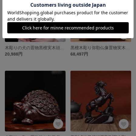
木彫りの犬の置物黒檀実木頭の干支子犬のかわいいインテリア
黒檀木彫り弥勒仏像置物実木彫刻木坐笑仏座敷装飾実木赤木細工
20,988円
68,497円