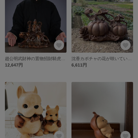
趙公明武財神の置物招財騎虎家の神像を祭る家庭用応接間の店の置物
沈香カボチャの花が咲いていて富貴で平安如意な置物整木応接間事務室の置物
12,647円
6,611円