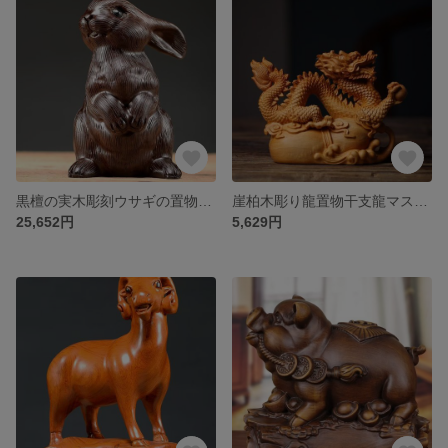
黒檀の実木彫刻ウサギの置物木古代十二支ウサギの客間装飾品を模した赤木細工
崖柏木彫り龍置物干支龍マスコット工芸品木製青龍オフィスリビング寝室マスコット
25,652円
5,629円