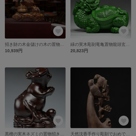
招き財の木金儲けの木の置物金儲けの木オフィス会社店舗レジカウンター装飾
緑の実木彫刻竜亀置物龍頭玄武応接間事務装飾工芸品装飾品
10,939円
20,823円
黒檀の実木ネズミの置物招き猫の置物12干支の家庭装飾工芸品
天然沈香手作り彫刻でおめでたいことやおめでたいことを刻んで