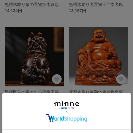
黒檀木彫り象の置物実木質彫刻赤木家居玄関事務室装飾工芸品
黒檀木彫り犬置物十二支犬風水家居居間テレビキャビネットオフィス装飾工芸品
14,134円
13,197円
黒檀彫刻の堂々たる置物工芸品開業遷移プレゼント実木雄母一対のピチュリビング
花梨木彫り弥勒仏像置物坐蓮笑仏実木彫家居座敷赤木細工
22,386円
33,888円