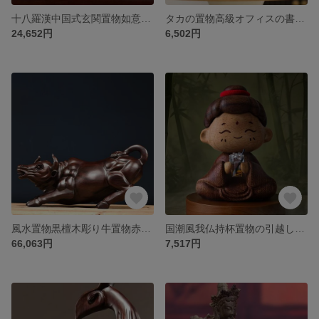
十八羅漢中国式玄関置物如意高級客間家庭事務室置物
タカの置物高級オフィスの書斎の茶卓の置物を大々的に展示
24,652円
6,502円
風水置物黒檀木彫り牛置物赤木ウォール街牛実木ホームオフィスデスクトップ装飾
国潮風我仏持杯置物の引越しプレゼントテーブルアイデア実木置物を選ぶ
66,063円
7,517円