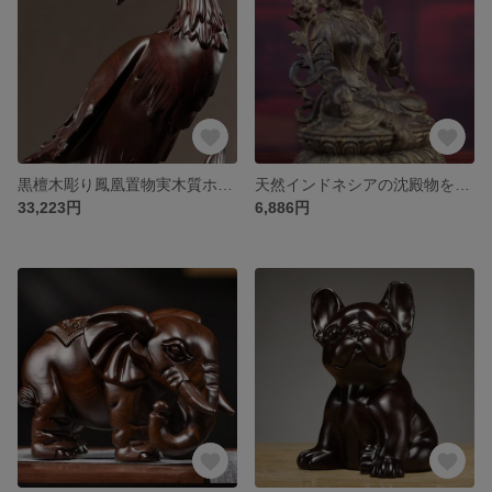
黒檀木彫り鳳凰置物実木質ホームリビング装飾赤木細工新婚引越し新居プレゼント
天然インドネシアの沈殿物を手彫りした緑度母観音菩薩文玩事務室の実木工芸品の置物
33,223円
6,886円