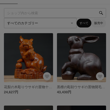
すべて
販売中
花梨の木彫りウサギの置物十二支動物の木ウサギの木古代家屋の赤木彫刻工芸品
黒檀の彫刻ウサギの置物開毛擬古干支ウサギの実木家の居間に赤木細工の贈り物を飾る
24,627円
43,430円