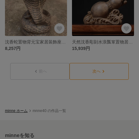
沈香蛇置物背元宝家居装飾座敷精工整木彫刻
天然沈香彫刻水浪瓢箪置物居間風水置物収蔵
8,257円
15,939円
前へ
次へ
minne ホーム
mnne40 の作品一覧
minneを知る