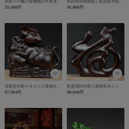
木彫りの亀の置物物お年長者実用デスクオフィスリビング装飾工芸品プレゼント
馬到成功黒檀細工彫刻実木彫刻馬の置物
15,360円
35,886円
花梨実木彫りネズミの置物古代十二支ネズミの年吉祥座敷ひょうたん飾り赤木細工
創意簡約木彫り黒檀実木インテリア根彫り置物
37,564円
88,646円