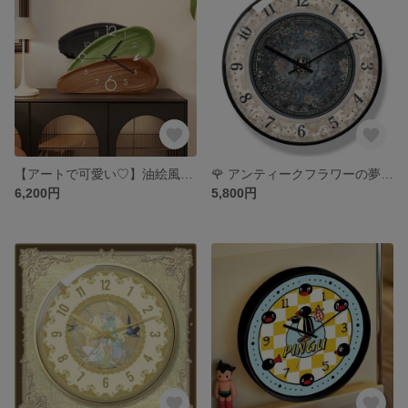
【アートで可愛い♡】油絵風3層カラー置き時計
🌹 アンティークフラワーの夢♡ レトロ可愛い壁掛け時計 🌹
6,200円
5,800円