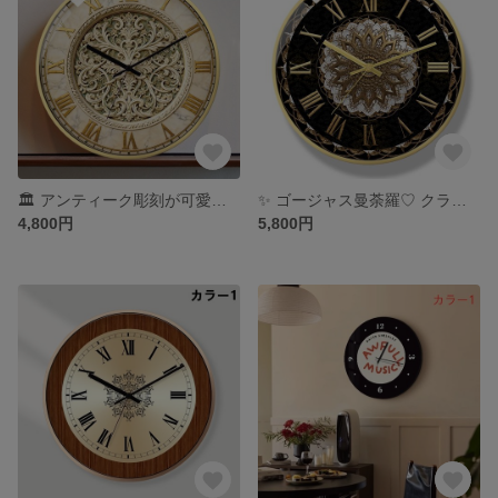
🏛️ アンティーク彫刻が可愛い♡ エレガント壁掛け時計 🏛️
✨ ゴージャス曼荼羅♡ クラシック壁掛け時計 ✨
4,800円
5,800円