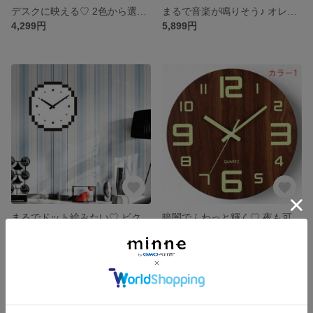
デスクに映える♡ 2色から選べるコンパクト卓上時計
まるで音楽が鳴りそう♪ オレンジが可愛いレコード風時計
4,299円
5,899円
まるでドット絵みたい♡ ピクセルデザインのモノクロ壁掛け時計
暗闇でふわっと輝く♡ 夜も可愛い夜光壁掛け時計
6,199円
5,999円