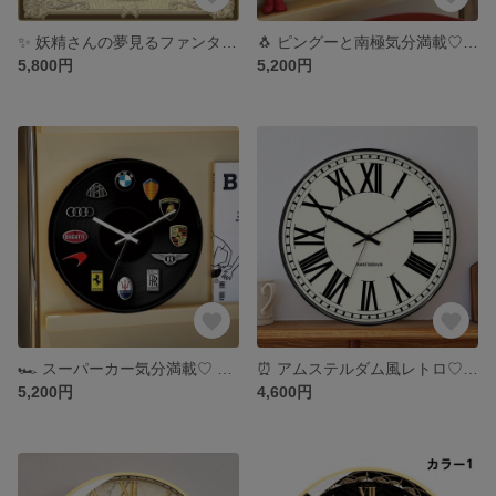
✨ 妖精さんの夢見るファンタジー壁掛け時計 ✨
🐧 ピングーと南極気分満載♡ かわいい壁掛け時計 🐧
5,800円
5,200円
🏎️ スーパーカー気分満載♡ カー好き向け壁掛け時計 🏎️
⏰ アムステルダム風レトロ♡ ローマ数字壁掛け時計 ⏰
5,200円
4,600円