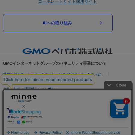
コーポレートサイト
採用サイト
AIへの取り組み
GMOインターネットグループのセキュリティ事業について
世界初総合ネットセキュリティサービス「GMOセキュリティ24」
パスワード漏洩診断
Webサイトリスク診断
セキュリティ相談AIチャットボット
実在証明・盗聴対策
サイバー攻撃対策（GMOサイバーセキュリティ byイエラエ）
サイバー攻撃対策（GMO Flatt Security）
なりすまし対策
セキュリティ事業の軌跡