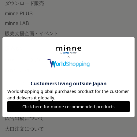
ダウンロード販売
minne PLUS
minne LAB
販売支援企画・イベント
読みもの
minneとものづくりと
minne学習帖
ニュース
minneの本
企業の方へ
広告出稿について
大口注文について