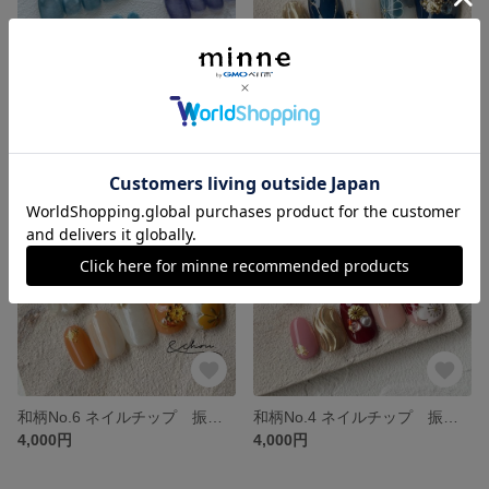
ネイルチップ マグネット/カラーオーダー/ワンカラー/プランパーマグ/微粒子/キラキラ/奥行き/うるうる/ちゅるん
和柄No.5 ネイルチップ 振袖 成人式 青 ブルー
1,500円
4,000円
残り1点
和柄No.6 ネイルチップ 振袖 成人式 オレンジ 卒業式
和柄No.4 ネイルチップ 振袖 成人式 赤 レッド ピンク
4,000円
4,000円