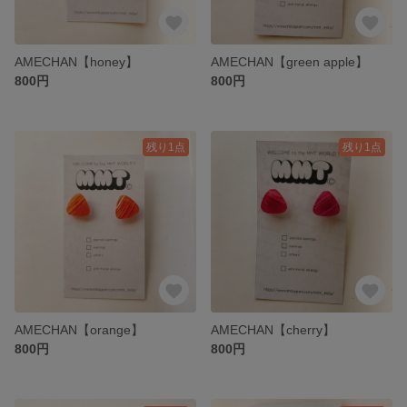
AMECHAN【honey】
AMECHAN【green apple】
800円
800円
残り1点
残り1点
AMECHAN【orange】
AMECHAN【cherry】
800円
800円