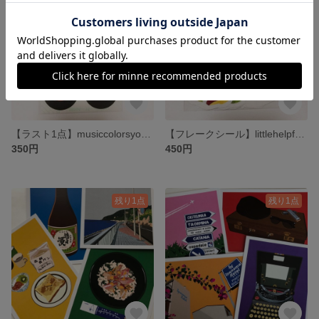
【ラスト1点】musiccolorsyou 丸シール
【フレークシール】littlehelpfrommyfruits
350円
450円
残り1点
残り1点