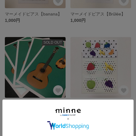
マーメイドピアス【banana】
マーメイドピアス【Brûlée】
1,000円
1,000円
SOLD OUT
mika-matsunoさま専用出品
【丸シール】littlehelpfrommyfruits
3,000円
350円
SOLD OUT