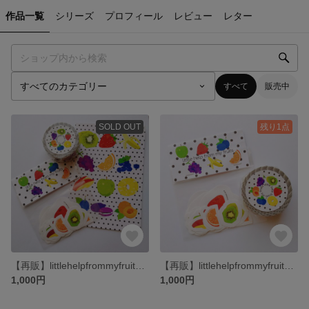
作品一覧
シリーズ
プロフィール
レビュー
レター
すべて
販売中
SOLD OUT
残り1点
【再販】littlehelpfrommyfruits バリューパック
【再販】littlehelpfrommyfruits マステ＆シールセット
1,000円
1,000円