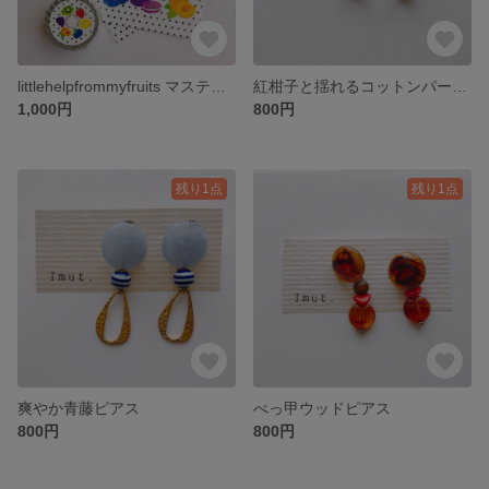
littlehelpfrommyfruits マステセット
紅柑子と揺れるコットンパールピアス
1,000円
800円
残り1点
残り1点
爽やか青藤ピアス
べっ甲ウッドピアス
800円
800円