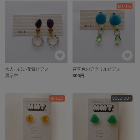
残り1点
大人っぽい花紫ピアス
露草色のアクリルピアス
展示中
800円
残り1点
SOLD OUT