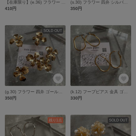
【在庫限り】(e.36) フラワー 木材 花芯クリームベージュ *6個
(s.30) フラワー 四弁 シルバー *6個
410円
350円
SOLD OUT
(g.30) フラワー 四弁 ゴールド *6個
(k.12) フープピアス 金具 ゴールド *1セット(2個入り)
350円
330円
残り1点
SOLD OUT