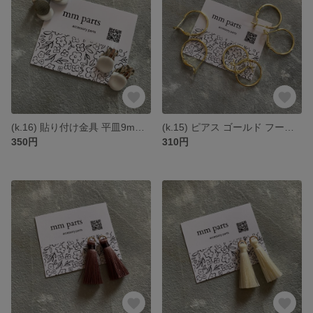
(k.16) 貼り付け金具 平皿9mm シルバー *10個(5ペア)
(k.15) ピアス ゴールド フープ金具 20mm *4個1セット
350円
310円