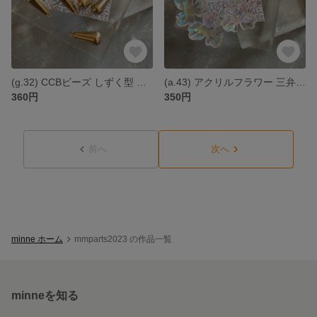
(g.32) CCBビーズ しずく型 ゴールド *4個
(a.43) アクリルフラワー 三弁 オーロラクリア *4個
360円
350円
前へ
次へ
minne ホーム
mmparts2023 の作品一覧
minneを知る