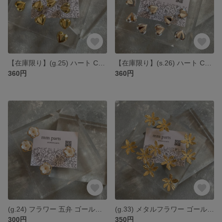
【在庫限り】(g.25) ハート CCB カボション ゴールド *4個
【在庫限り】(s.26) ハート CCB カボション シルバー *4個
360円
360円
(g.24) フラワー 五弁 ゴールドフレーム アクリル *4個
(g.33) メタルフラワー ゴールド *10個
300円
350円