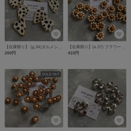
【在庫限り】 (g.34)ダルメシアン 白 ハートチャーム カン付き *2個
【在庫限り】(e.37) フラワー 木材 花芯ブラウン *6個
200円
410円
SOLD OUT