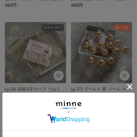
350円
350円
SOLD OUT
残り1点
(g.28) 高級S字カーブ うねうね 3.5cm 両カン付き ゴールド *4個
(g.27) ゴールド 星 パール カボション *2個
350円
360円
SOLD OUT