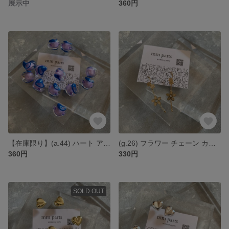
展示中
360円
【在庫限り】(a.44) ハート アクリルビーズ パープル ブルー 貫通穴あり *4個
(g.26) フラワー チェーン カン付き ゴールド *2個
360円
330円
SOLD OUT