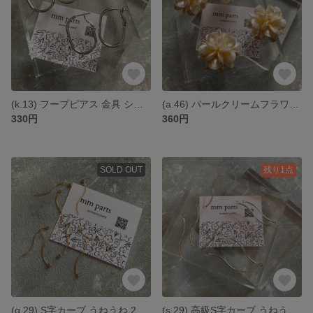
(k.13) フープピアス 金具 シルバー *1セット(2個入り)
(a.46) パールクリームフラワー ゴールドカン付き *4個
330円
360円
SOLD OUT
残り1点
(g.29) S字カーブ うねうね 2.5cm カン付き(片方) ゴールド *4個
(s.29) 高級S字カーブ うねうね 3.5cm 両カン付き シルバー *4個