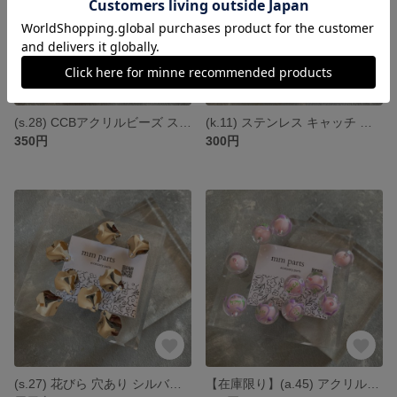
(s.28) CCBアクリルビーズ スペーサー *6個
(k.11) ステンレス キャッチ フラワー シルバー *20個
350円
300円
(s.27) 花びら 穴あり シルバー *8個
【在庫限り】(a.45) アクリルビーズ ピンク パープル *4個