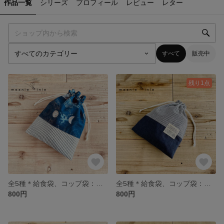
作品一覧
シリーズ
プロフィール
レビュー
レター
すべて
販売中
残り1点
全5種＊給食袋、コップ袋：宇宙 バイカラー、別デザインあり！［よこ約20cm×たて約25cm］
全5種＊給食袋、コップ袋：ストライプ バイカラー、別デザインあり！［よこ約20cm×たて約25cm］
800円
800円