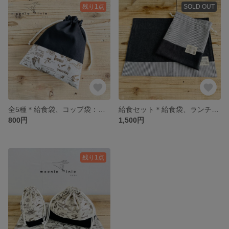
残り1点
SOLD OUT
全5種＊給食袋、コップ袋：恐竜 バイカラー、別デザインあり！［よこ約20cm×たて約25cm］
給食セット＊給食袋、ランチマット＊入学グッズ（ランチョンマット小学生サイズ）［バイカラー、ストライプ、男の子］
800円
1,500円
残り1点