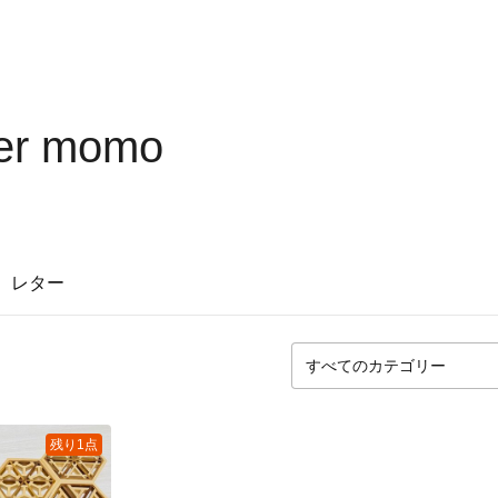
er momo
レター
残り1点