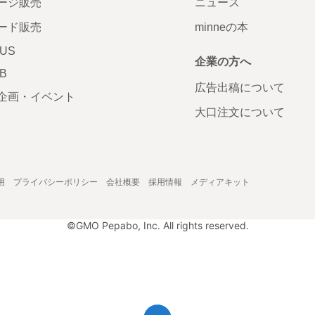
ージ販売
ニュース
ード販売
minneの本
LUS
企業の方へ
AB
広告出稿について
企画・イベント
大口注文について
用
プライバシーポリシー
会社概要
採用情報
メディアキット
©GMO Pepabo, Inc. All rights reserved.