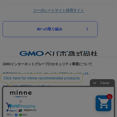
コーポレートサイト
採用サイト
AIへの取り組み
GMOインターネットグループのセキュリティ事業について
世界初総合ネットセキュリティサービス「GMOセキュリティ24」
パスワード漏洩診断
Webサイトリスク診断
セキュリティ相談AIチャットボット
実在証明・盗聴対策
サイバー攻撃対策（GMOサイバーセキュリティ byイエラエ）
サイバー攻撃対策（GMO Flatt Security）
なりすまし対策
セキュリティ事業の軌跡