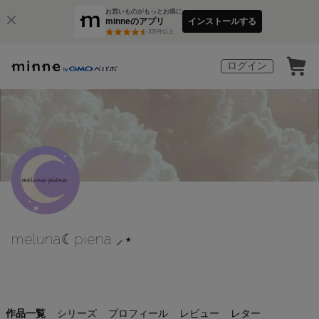
お買いものがもっとお得に
minneのアプリ
インストールする
3
万件以上
ログイン
meluna☾piena ⸝⋆
作品一覧
シリーズ
プロフィール
レビュー
レター