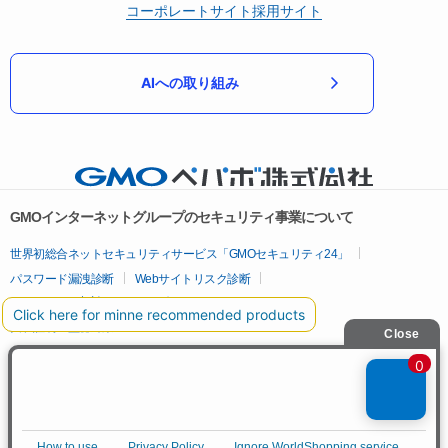
コーポレートサイト
採用サイト
AIへの取り組み
GMOインターネットグループのセキュリティ事業について
世界初総合ネットセキュリティサービス「GMOセキュリティ24」
パスワード漏洩診断
Webサイトリスク診断
セキュリティ相談AIチャットボット
実在証明・盗聴対策
サイバー攻撃対策（GMOサイバーセキュリティ byイエラエ）
サイバー攻撃対策（GMO Flatt Security）
なりすまし対策
セキュリティ事業の軌跡