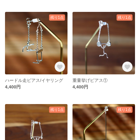
残り1点
残り1点
ハードル走ピアス/イヤリング
重量挙げピアス①
4,400円
4,400円
残り1点
残り1点