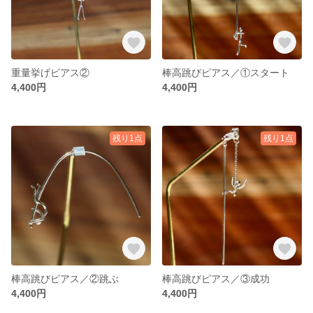
重量挙げピアス②
棒高跳びピアス／①スタート
4,400円
4,400円
残り1点
残り1点
棒高跳びピアス／②跳ぶ
棒高跳びピアス／③成功
4,400円
4,400円