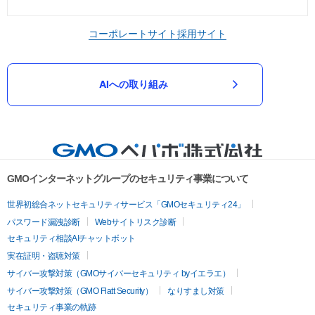
コーポレートサイト
採用サイト
AIへの取り組み
GMOインターネットグループのセキュリティ事業について
世界初総合ネットセキュリティサービス「GMOセキュリティ24」
パスワード漏洩診断
Webサイトリスク診断
セキュリティ相談AIチャットボット
実在証明・盗聴対策
サイバー攻撃対策（GMOサイバーセキュリティ byイエラエ）
サイバー攻撃対策（GMO Flatt Security）
なりすまし対策
セキュリティ事業の軌跡