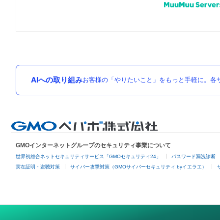
AIへの取り組み
お客様の「やりたいこと」をもっと手軽に。各サ
GMOインターネットグループのセキュリティ事業について
世界初総合ネットセキュリティサービス「GMOセキュリティ24」
パスワード漏洩診断
実在証明・盗聴対策
サイバー攻撃対策（GMOサイバーセキュリティ byイエラエ）