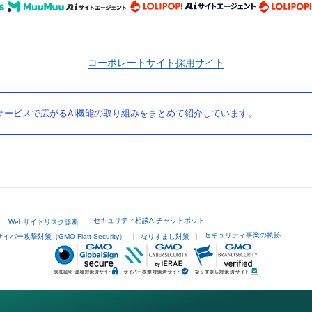
コーポレートサイト
採用サイト
ービスで広がるAI機能の取り組みをまとめて紹介しています。
セキュリティ相談AIチャットボット
Webサイトリスク診断
セキュリティ事業の軌跡
サイバー攻撃対策（GMO Flatt Security）
なりすまし対策