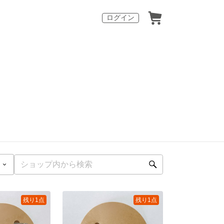
ログイン
残り1点
残り1点