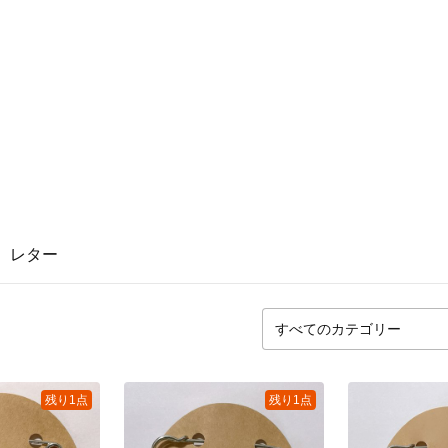
レター
残り1点
残り1点