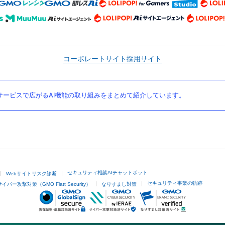
コーポレートサイト
採用サイト
ービスで広がるAI機能の取り組みをまとめて紹介しています。
セキュリティ相談AIチャットボット
Webサイトリスク診断
セキュリティ事業の軌跡
サイバー攻撃対策（GMO Flatt Security）
なりすまし対策