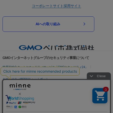
コーポレートサイト
採用サイト
AIへの取り組み
GMOインターネットグループのセキュリティ事業について
世界初総合ネットセキュリティサービス「GMOセキュリティ24」
パスワード漏洩診断
Webサイトリスク診断
セキュリティ相談AIチャットボット
実在証明・盗聴対策
サイバー攻撃対策（GMOサイバーセキュリティ byイエラエ）
サイバー攻撃対策（GMO Flatt Security）
なりすまし対策
セキュリティ事業の軌跡