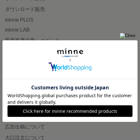
ダウンロード販売
minne PLUS
minne LAB
販売支援企画・イベント
読みもの
minneとものづくりと
minne学習帖
ニュース
minneの本
企業の方へ
広告出稿について
大口注文について