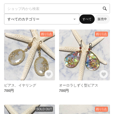
すべて
販売中
残り1点
残り1点
ピアス、イヤリング
オーロラしずく型ピアス
700円
700円
SOLD OUT
残り1点