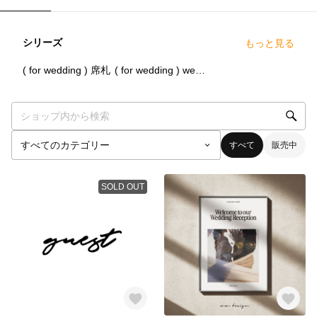
シリーズ
もっと見る
1
点
7
点
( for wedding ) 席札
( for wedding ) welcome board
すべて
販売中
SOLD OUT