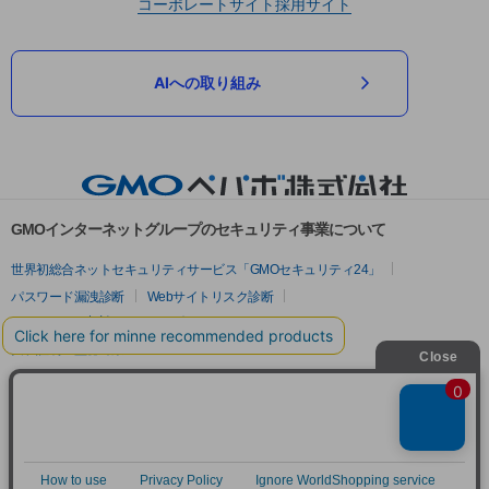
コーポレートサイト
採用サイト
AIへの取り組み
GMOインターネットグループのセキュリティ事業について
世界初総合ネットセキュリティサービス「GMOセキュリティ24」
パスワード漏洩診断
Webサイトリスク診断
セキュリティ相談AIチャットボット
実在証明・盗聴対策
サイバー攻撃対策（GMOサイバーセキュリティ byイエラエ）
サイバー攻撃対策（GMO Flatt Security）
なりすまし対策
セキュリティ事業の軌跡