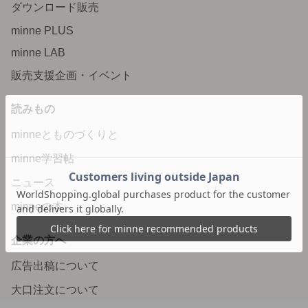
ダウンロード販売
minne PLUS
minne LAB
販売支援企画・イベント
読みもの
minneとものづくりと
minne学習帖
ニュース
minneの本
企業の方へ
広告出稿について
大口注文について