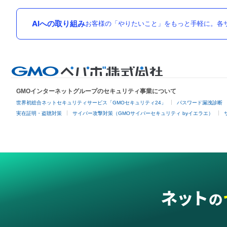
AIへの取り組み
お客様の「やりたいこと」をもっと手軽に。各サ
GMOインターネットグループのセキュリティ事業について
世界初総合ネットセキュリティサービス「GMOセキュリティ24」
パスワード漏洩診断
実在証明・盗聴対策
サイバー攻撃対策（GMOサイバーセキュリティ byイエラエ）