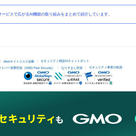
ービスで広がるAI機能の取り組みをまとめて紹介しています。
セキュリティ相談AIチャットボット
Webサイトリスク診断
セキュリティ事業の軌跡
サイバー攻撃対策（GMO Flatt Security）
なりすまし対策