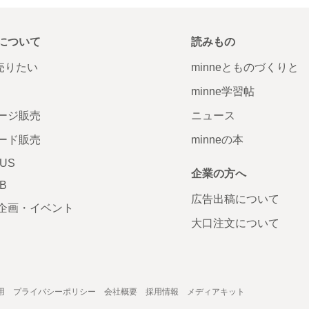
について
読みもの
で売りたい
minneとものづくりと
minne学習帖
ージ販売
ニュース
ード販売
minneの本
LUS
企業の方へ
AB
広告出稿について
企画・イベント
大口注文について
用
プライバシーポリシー
会社概要
採用情報
メディアキット