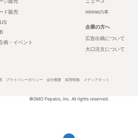
ージ販売
ニュース
ード販売
minneの本
LUS
企業の方へ
AB
広告出稿について
企画・イベント
大口注文について
用
プライバシーポリシー
会社概要
採用情報
メディアキット
©GMO Pepabo, Inc. All rights reserved.