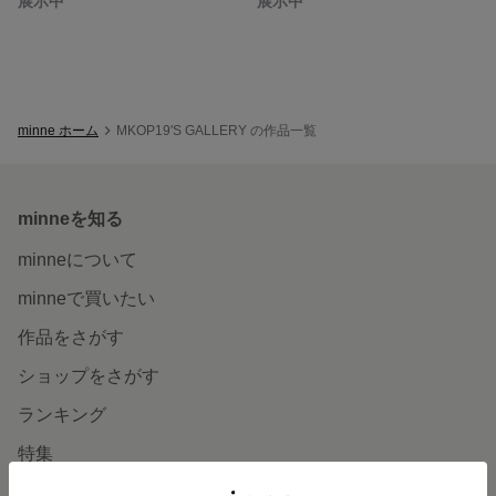
展示中
展示中
minne ホーム
MKOP19'S GALLERY の作品一覧
minneを知る
minneについて
minneで買いたい
作品をさがす
ショップをさがす
ランキング
特集