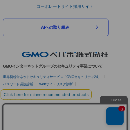
コーポレートサイト
採用サイト
AIへの取り組み
GMOインターネットグループのセキュリティ事業について
世界初総合ネットセキュリティサービス「GMOセキュリティ24」
パスワード漏洩診断
Webサイトリスク診断
セキュリティ相談AIチャットボット
実在証明・盗聴対策
サイバー攻撃対策（GMOサイバーセキュリティ byイエラエ）
サイバー攻撃対策（GMO Flatt Security）
なりすまし対策
セキュリティ事業の軌跡