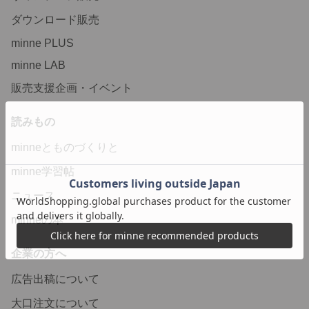
ダウンロード販売
minne PLUS
minne LAB
販売支援企画・イベント
読みもの
minneとものづくりと
minne学習帖
ニュース
minneの本
企業の方へ
広告出稿について
大口注文について