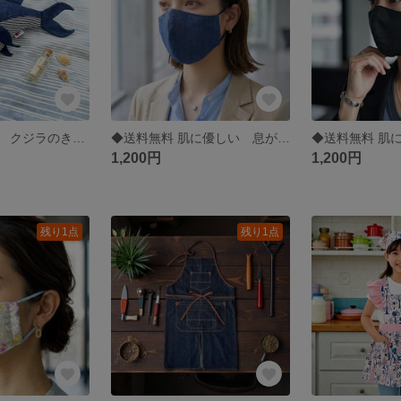
海の生き物たち クジラのきんちゃく袋
◆送料無料 肌に優しい 息がしやすい フィット感抜群！日焼け対策にも インディゴブルー レディース洗える立体型ガーゼデニムマスク
1,200円
1,200円
残り1点
残り1点