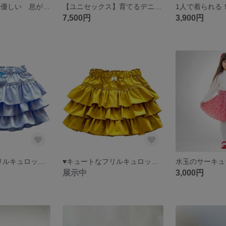
◆送料無料 肌に優しい 息がしやすい フィット感抜群！日焼け対策にも 小花柄 パープル レディース洗える立体型ガーゼデニムマスク
【ユニセックス】育てるデニムエプロン / ヴィンテージ風ワークエプロン ユニセックス 男女兼用 アウトドア DIY ガーデニング キッチン キャンプ 家庭菜園
7,500円
3,900円
♥キュートなフリルキュロット(カラーブルー)
♥キュートなフリルキュロット(カラーイエロー)
展示中
3,000円