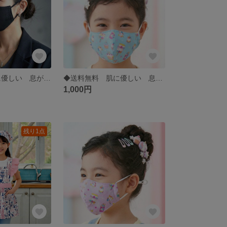
◆送料無料 肌に優しい 息がしやすい フィット感抜群！日焼け対策にも グラックカラー レディース洗える立体型ガーゼデニムマスク
◆送料無料 肌に優しい 息がしやすい 洗える 通園通学 パステルカラー キッズ立体型ガーゼマスク(小学校低学年用)
1,000円
残り1点