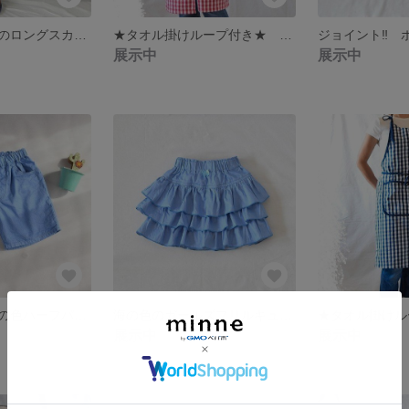
ランダムタックのロングスカート
★タオル掛けループ付き★ エプロン (カラーレッド)
展示中
展示中
軽くて涼しい海の色ハーフパンツ
海の色のガールズフリルキュロット
展示中
展示中