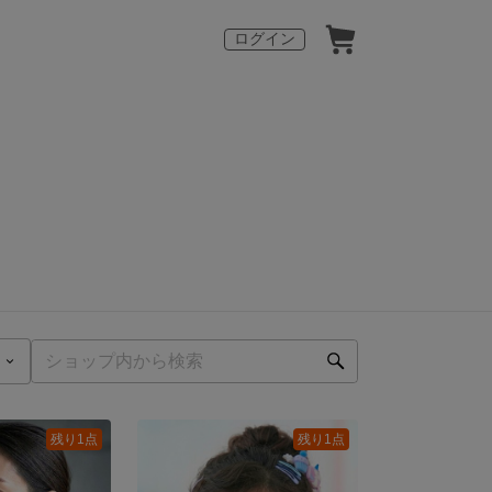
ログイン
残り1点
残り1点