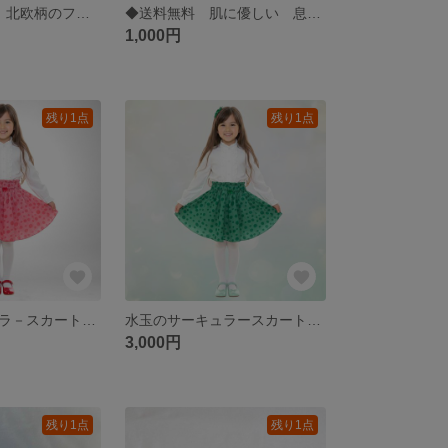
1人で着られる！北欧柄のフリルエプロン＆三角巾セット
◆送料無料 肌に優しい 息がしやすい 洗える 通園通学 パステルカラー キッズ立体型ガーゼマスク(小学校低学年用)
1,000円
残り1点
残り1点
水玉のサーキュラ－スカート(パンツ付き)
水玉のサーキュラースカート(パンツ付き)
3,000円
残り1点
残り1点