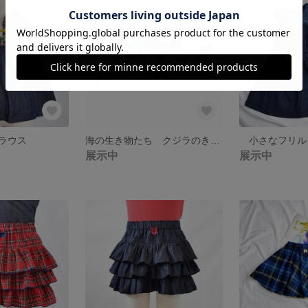
ラウス
海の生き物たち クジラのきんちゃく袋
展示中
展示中