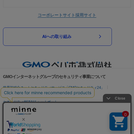
コーポレートサイト
採用サイト
AIへの取り組み
GMOインターネットグループのセキュリティ事業について
世界初総合ネットセキュリティサービス「GMOセキュリティ24」
パスワード漏洩診断
Webサイトリスク診断
セキュリティ相談AIチャットボット
実在証明・盗聴対策
サイバー攻撃対策（GMOサイバーセキュリティ byイエラエ）
サイバー攻撃対策（GMO Flatt Security）
なりすまし対策
セキュリティ事業の軌跡