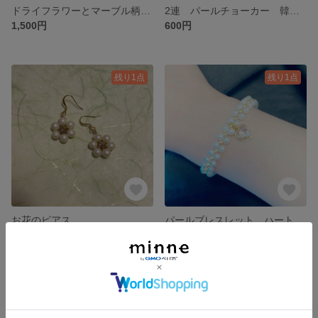
ドライフラワーとマーブル柄のピアス
2連 パールチョーカー 韓国ファッション
1,500円
600円
残り1点
残り1点
お花のピアス
パールブレスレット ハート
500円
600円
残り1点
残り1点