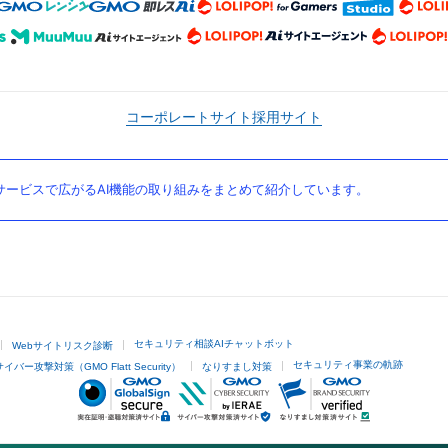
コーポレートサイト
採用サイト
ービスで広がるAI機能の取り組みをまとめて紹介しています。
セキュリティ相談AIチャットボット
Webサイトリスク診断
セキュリティ事業の軌跡
サイバー攻撃対策（GMO Flatt Security）
なりすまし対策