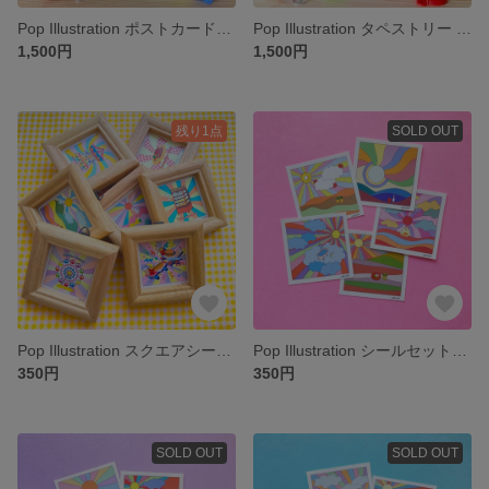
Pop Illustration ポストカード付き タペストリー 「cream soda day × Mint green」
Pop Illustration タペストリー 「soda ranger × Gingham check」ポストカード付き
1,500円
1,500円
残り1点
SOLD OUT
Pop Illustration スクエアシール＊木製フレーム付き
Pop Illustration シールセット＊絵日記シリーズA
350円
350円
SOLD OUT
SOLD OUT