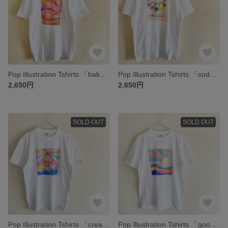
Pop Illustration Tshirts 「baked sweet potatoes day」
Pop Illustration Tshirts 「soda ranger」
2,650円
2,650円
SOLD OUT
SOLD OUT
Pop Illustration Tshirts 「cream soda day」
Pop Illustration Tshirts 「good morning day」