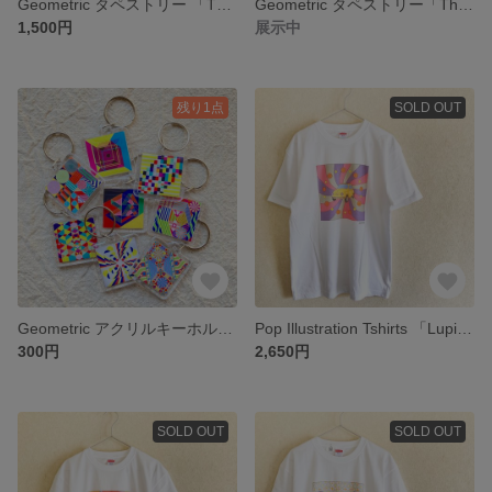
Geometric タペストリー 「The room #1_a」ポストカード付き
Geometric タペストリー「The room_No numbers」A5ポストカード付き
1,500円
展示中
残り1点
SOLD OUT
Geometric アクリルキーホルダー＊単品販売
Pop Illustration Tshirts 「Lupine's car」
300円
2,650円
SOLD OUT
SOLD OUT