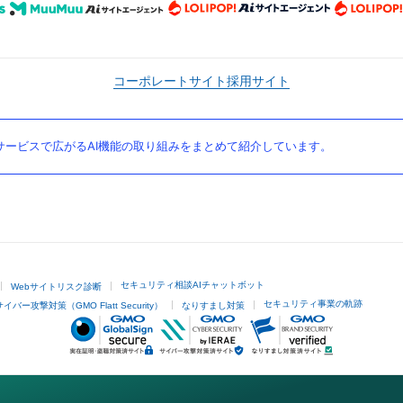
コーポレートサイト
採用サイト
ービスで広がるAI機能の取り組みをまとめて紹介しています。
セキュリティ相談AIチャットボット
Webサイトリスク診断
セキュリティ事業の軌跡
サイバー攻撃対策（GMO Flatt Security）
なりすまし対策