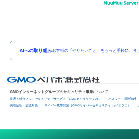
AIへの取り組み
お客様の「やりたいこと」をもっと手軽に。各サ
GMOインターネットグループのセキュリティ事業について
世界初総合ネットセキュリティサービス「GMOセキュリティ24」
パスワード漏洩診断
実在証明・盗聴対策
サイバー攻撃対策（GMOサイバーセキュリティ byイエラエ）