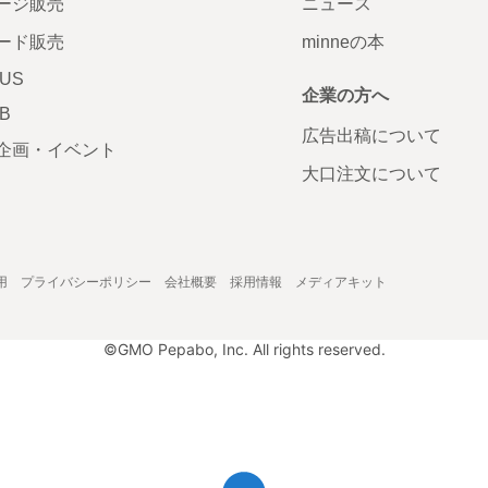
ージ販売
ニュース
ード販売
minneの本
LUS
企業の方へ
AB
広告出稿について
企画・イベント
大口注文について
用
プライバシーポリシー
会社概要
採用情報
メディアキット
©GMO Pepabo, Inc. All rights reserved.