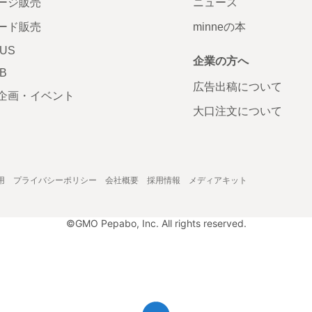
ージ販売
ニュース
ード販売
minneの本
LUS
企業の方へ
AB
広告出稿について
企画・イベント
大口注文について
用
プライバシーポリシー
会社概要
採用情報
メディアキット
©GMO Pepabo, Inc. All rights reserved.