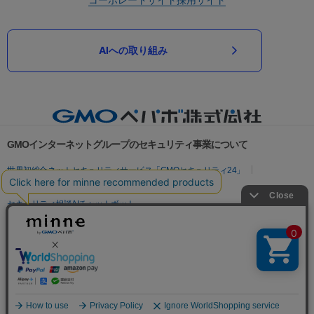
AIへの取り組み
GMOインターネットグループのセキュリティ事業について
世界初総合ネットセキュリティサービス「GMOセキュリティ24」
パスワード漏洩診断
Webサイトリスク診断
セキュリティ相談AIチャットボット
実在証明・盗聴対策
サイバー攻撃対策（GMOサイバーセキュリティ byイエラエ）
サイバー攻撃対策（GMO Flatt Security）
なりすまし対策
セキュリティ事業の軌跡