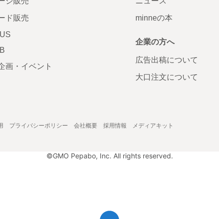
ージ販売
ニュース
ード販売
minneの本
LUS
企業の方へ
AB
広告出稿について
企画・イベント
大口注文について
用
プライバシーポリシー
会社概要
採用情報
メディアキット
©GMO Pepabo, Inc. All rights reserved.