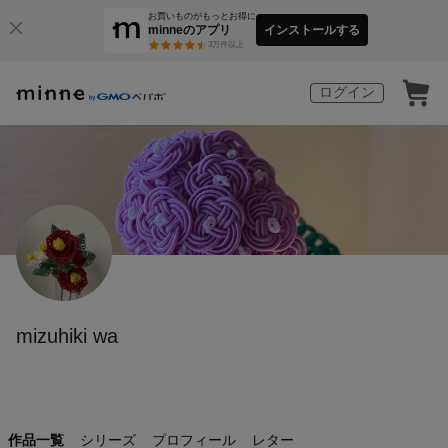
お買いものがもっとお得に
minneのアプリ
インストールする
3
万件以上
ログイン
mizuhiki wa
作品一覧
シリーズ
プロフィール
レター