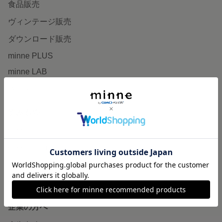
食品販売
ヴィンテージ販売
ダウンロード販売
minne PLUS
minne LAB
販売支援企画・イベント
読みもの
minneとものづくりと
minne学習帖
ニュース
minneの本
企業の方へ