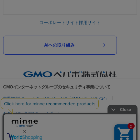
コーポレートサイト
採用サイト
AIへの取り組み
GMOインターネットグループのセキュリティ事業について
世界初総合ネットセキュリティサービス「GMOセキュリティ24」
パスワード漏洩診断
Webサイトリスク診断
セキュリティ相談AIチャットボット
実在証明・盗聴対策
サイバー攻撃対策（GMOサイバーセキュリティ byイエラエ）
サイバー攻撃対策（GMO Flatt Security）
なりすまし対策